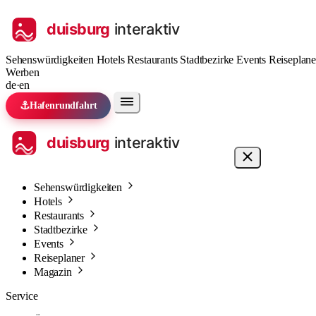
Sehenswürdigkeiten
Hotels
Restaurants
Stadtbezirke
Events
Reiseplan
Werben
de
·
en
⚓
Hafenrundfahrt
Sehenswürdigkeiten
Hotels
Restaurants
Stadtbezirke
Events
Reiseplaner
Magazin
Service