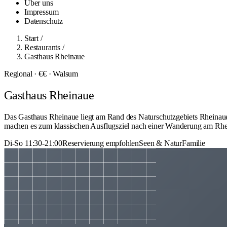
Über uns
Impressum
Datenschutz
Start
/
Restaurants
/
Gasthaus Rheinaue
Regional · €€ · Walsum
Gasthaus Rheinaue
Das Gasthaus Rheinaue liegt am Rand des Naturschutzgebiets Rheinaue 
machen es zum klassischen Ausflugsziel nach einer Wanderung am Rhei
Di-So 11:30-21:00
Reservierung empfohlen
Seen & Natur
Familie