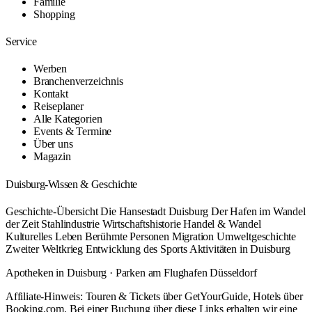
Familie
Shopping
Service
Werben
Branchenverzeichnis
Kontakt
Reiseplaner
Alle Kategorien
Events & Termine
Über uns
Magazin
Duisburg-Wissen & Geschichte
Geschichte-Übersicht
Die Hansestadt Duisburg
Der Hafen im Wandel
der Zeit
Stahlindustrie
Wirtschaftshistorie
Handel & Wandel
Kulturelles Leben
Berühmte Personen
Migration
Umweltgeschichte
Zweiter Weltkrieg
Entwicklung des Sports
Aktivitäten in Duisburg
Apotheken in Duisburg
·
Parken am Flughafen Düsseldorf
Affiliate-Hinweis: Touren & Tickets über GetYourGuide, Hotels über
Booking.com. Bei einer Buchung über diese Links erhalten wir eine