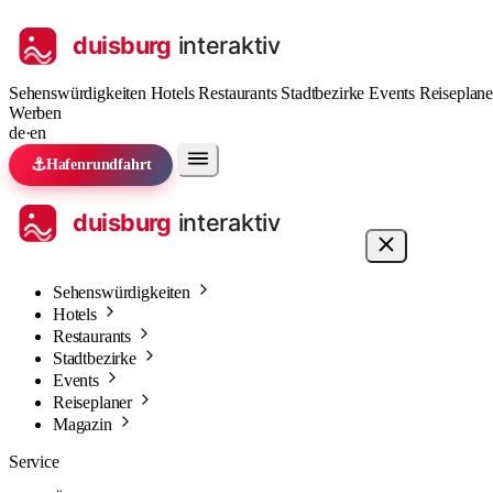
Sehenswürdigkeiten
Hotels
Restaurants
Stadtbezirke
Events
Reiseplan
Werben
de
·
en
⚓
Hafenrundfahrt
Sehenswürdigkeiten
Hotels
Restaurants
Stadtbezirke
Events
Reiseplaner
Magazin
Service