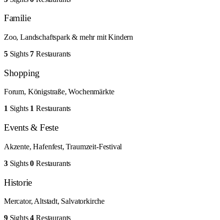
Familie
Zoo, Landschaftspark & mehr mit Kindern
5
Sights
7
Restaurants
Shopping
Forum, Königstraße, Wochenmärkte
1
Sights
1
Restaurants
Events & Feste
Akzente, Hafenfest, Traumzeit-Festival
3
Sights
0
Restaurants
Historie
Mercator, Altstadt, Salvatorkirche
9
Sights
4
Restaurants