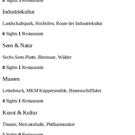
8
Sights
5
Restaurants
Industriekultur
Landschaftspark, Hochöfen, Route der Industriekultur
6
Sights
1
Restaurants
Seen & Natur
Sechs-Seen-Platte, Rheinaue, Wälder
8
Sights
1
Restaurants
Museen
Lehmbruck, MKM Küppersmühle, Binnenschifffahrt
4
Sights
1
Restaurants
Kunst & Kultur
Theater, Mercatorhalle, Philharmoniker
5
Sights
0
Restaurants