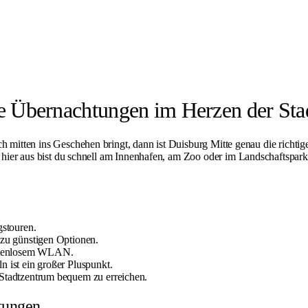
ale Übernachtungen im Herzen der Sta
h mitten ins Geschehen bringt, dann ist
Duisburg Mitte
genau die richtige
 hier aus bist du schnell am
Innenhafen
, am
Zoo
oder im
Landschaftspar
gstouren.
 zu günstigen Optionen.
kostenlosem WLAN.
 ist ein großer Pluspunkt.
 Stadtzentrum bequem zu erreichen.
htungen