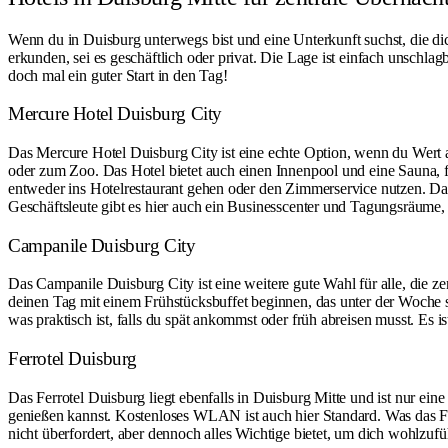
Wenn du in Duisburg unterwegs bist und eine Unterkunft suchst, die dich
erkunden, sei es geschäftlich oder privat. Die Lage ist einfach unschlagb
doch mal ein guter Start in den Tag!
Mercure Hotel Duisburg City
Das Mercure Hotel Duisburg City ist eine echte Option, wenn du Wert a
oder zum Zoo. Das Hotel bietet auch einen Innenpool und eine Sauna,
entweder ins Hotelrestaurant gehen oder den Zimmerservice nutzen. Das
Geschäftsleute gibt es hier auch ein Businesscenter und Tagungsräume, f
Campanile Duisburg City
Das Campanile Duisburg City ist eine weitere gute Wahl für alle, die z
deinen Tag mit einem Frühstücksbuffet beginnen, das unter der Woche s
was praktisch ist, falls du spät ankommst oder früh abreisen musst. Es i
Ferrotel Duisburg
Das Ferrotel Duisburg liegt ebenfalls in Duisburg Mitte und ist nur e
genießen kannst. Kostenloses WLAN ist auch hier Standard. Was das Ferro
nicht überfordert, aber dennoch alles Wichtige bietet, um dich wohlzuf