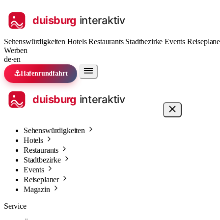
Sehenswürdigkeiten
Hotels
Restaurants
Stadtbezirke
Events
Reiseplan
Werben
de
·
en
⚓
Hafenrundfahrt
Sehenswürdigkeiten
Hotels
Restaurants
Stadtbezirke
Events
Reiseplaner
Magazin
Service