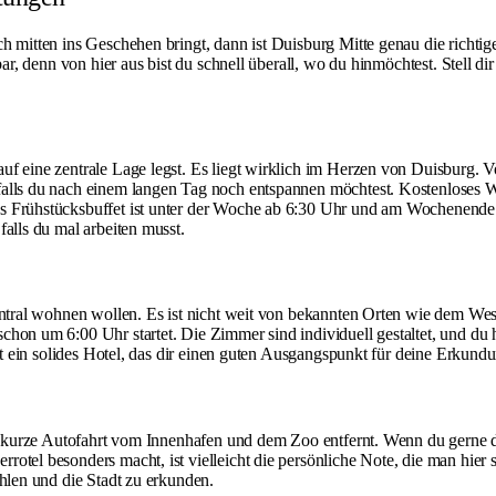
 mitten ins Geschehen bringt, dann ist Duisburg Mitte genau die richtige 
ar, denn von hier aus bist du schnell überall, wo du hinmöchtest. Stell di
uf eine zentrale Lage legst. Es liegt wirklich im Herzen von Duisburg. 
 falls du nach einem langen Tag noch entspannen möchtest. Kostenloses 
 Frühstücksbuffet ist unter der Woche ab 6:30 Uhr und am Wochenende ab
alls du mal arbeiten musst.
entral wohnen wollen. Es ist nicht weit von bekannten Orten wie dem Wes
chon um 6:00 Uhr startet. Die Zimmer sind individuell gestaltet, und du
st ein solides Hotel, das dir einen guten Ausgangspunkt für deine Erkundu
ine kurze Autofahrt vom Innenhafen und dem Zoo entfernt. Wenn du gerne d
tel besonders macht, ist vielleicht die persönliche Note, die man hier sp
ühlen und die Stadt zu erkunden.