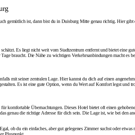
urg
ch gemütlich ist, dann bist du in Duisburg Mitte genau richtig. Hier gibt
chätzt. Es liegt nicht weit vom Stadtzentrum entfernt und bietet eine g
aar Tage braucht. Die Nähe zu wichtigen Verkehrsanbindungen macht es be
alls mit seiner zentralen Lage. Hier kannst du dich auf einen angenehme
stalten. Es ist eine gute Option, wenn du Wert auf Komfort legst und tro
für komfortable Übernachtungen. Dieses Hotel bietet oft einen gehobene
 genau die richtige Adresse für dich sein. Die Lage ist, wie bei den ande
Egal, ob du ein einfaches, aber gut gelegenes Zimmer suchst oder etwas
ßer Pluspunkt.