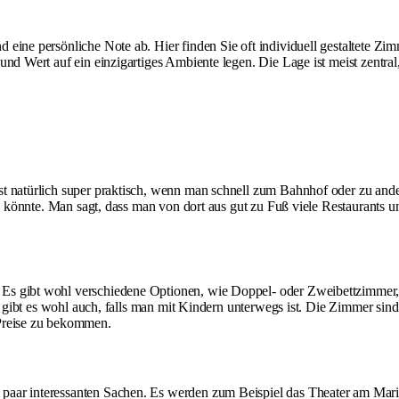
ine persönliche Note ab. Hier finden Sie oft individuell gestaltete Zimm
und Wert auf ein einzigartiges Ambiente legen. Die Lage ist meist zentra
st natürlich super praktisch, wenn man schnell zum Bahnhof oder zu ande
ein könnte. Man sagt, dass man von dort aus gut zu Fuß viele Restaurants
s gibt wohl verschiedene Optionen, wie Doppel- oder Zweibettzimmer, u
mmer gibt es wohl auch, falls man mit Kindern unterwegs ist. Die Zimmer 
 Preise zu bekommen.
paar interessanten Sachen. Es werden zum Beispiel das Theater am Mari