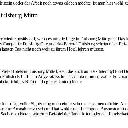
eing oder der Arbeit noch etwas erleben möchte, ist man hier wohl gut
Duisburg Mitte
 wieder positiv auf, wenn es um die Lage in Duisburg Mitte geht. Das Me
as Campanile Duisburg City und das Ferrotel Duisburg scheinen bei Re
m langen Tag nicht noch weit zu ihrem Hotel fahren müssen.
? Viele Hotels in Duisburg Mitte bieten das auch an. Das IntercityHotel 
stücksbuffet im Angebot. Es lohnt sich aber immer, vorher kurz nachzuf
ein richtiges Buffet – da gibt es Unterschiede.
 einem Tag voller Sightseeing noch ein bisschen entspannen möchte. Alle
ier eine Ausnahme zu sein und hat wohl einen Innenpool. Ansonsten ist d
e Sachen zu bieten, wie zum Beispiel den
Innenhafen
oder den
Landschaf