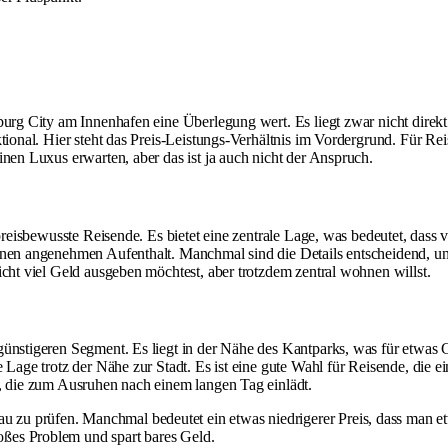
burg City am Innenhafen eine Überlegung wert. Es liegt zwar nicht direkt
tional. Hier steht das Preis-Leistungs-Verhältnis im Vordergrund. Für Rei
inen Luxus erwarten, aber das ist ja auch nicht der Anspruch.
 preisbewusste Reisende. Es bietet eine zentrale Lage, was bedeutet, dass
nen angenehmen Aufenthalt. Manchmal sind die Details entscheidend, und 
icht viel Geld ausgeben möchtest, aber trotzdem zentral wohnen willst.
günstigeren Segment. Es liegt in der Nähe des Kantparks, was für etwas 
 Lage trotz der Nähe zur Stadt. Es ist eine gute Wahl für Reisende, die e
e, die zum Ausruhen nach einem langen Tag einlädt.
au zu prüfen. Manchmal bedeutet ein etwas niedrigerer Preis, dass man e
roßes Problem und spart bares Geld.